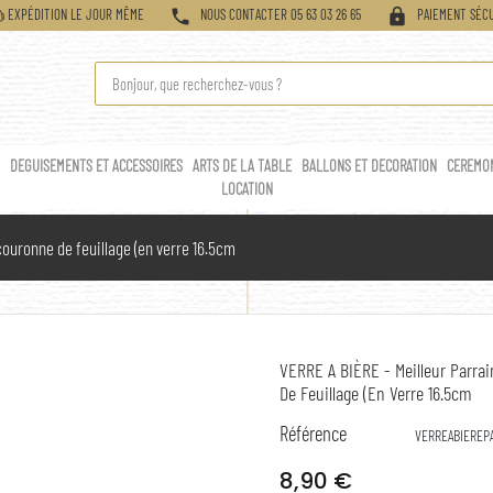
phone
lock
EXPÉDITION LE JOUR MÊME
NOUS CONTACTER 05 63 03 26 65
PAIEMENT SÉCU
Y
DEGUISEMENTS ET ACCESSOIRES
ARTS DE LA TABLE
BALLONS ET DECORATION
CEREMO
LOCATION
couronne de feuillage (en verre 16.5cm
VERRE A BIÈRE - Meilleur Parra
De Feuillage (en Verre 16.5cm
Référence
VERREABIEREP
8,90 €