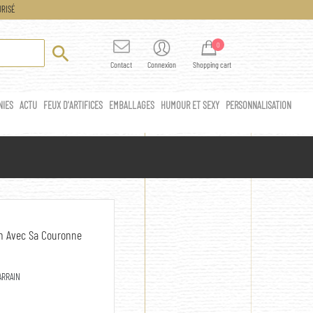
RISÉ
0

Contact
Connexion
Shopping cart
NIES
ACTU
FEUX D'ARTIFICES
EMBALLAGES
HUMOUR ET SEXY
PERSONNALISATION
in Avec Sa Couronne
ARRAIN