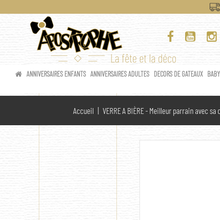
ANNIVERSAIRES ENFANTS
ANNIVERSAIRES ADULTES
DECORS DE GATEAUX
BAB
Accueil
VERRE A BIÈRE - Meilleur parrain avec sa 