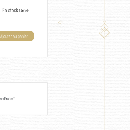
En stock
1 Article
Ajouter au panier
c modération*