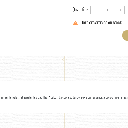
Quantité
-
+
Derniers articles en stock

 initier le palais et égailler les papilles. *L'abus d'alcool est dangereux pour la santé, à consommer ave