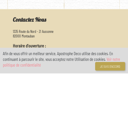
Contactez Nous
1335 Route du Nord - ZI Aussonne
82000 Montauban
Horaire d'ouverture :
Nous vous accueillons du lundi au samedi de 9h30 à 12h30 et de 13h30 à 18h30
Afin de vous offrir un meilleur service, Apostrophe Deco utilise des cookies. En
continuant à parcourir le site, vous acceptez notre Utilisation de cookies.
Voir notre
05 63 03 26 65
politique de confidentialité
JE SUIS D'ACCORD
info@apostrophedeco.com
Informations
A propos de nous
Livraison
Mentions légales
Conditions générales de vente
Politique de confidentialité RGPD
location de salle