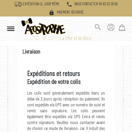
phone
EXPÉDITION LE JOUR MÊME
NOUS CONTACTER 05 63 03 26 65
lock
PAIEMENT SÉCURISÉ

Livraison
Expéditions et retours
Expédition de votre colis
Les colis sont généralement expédiés dans un
délai de 2 jours après réception du paiement. Ils
sont expédiés via UPS avec un numéro de suivi et
remis sans signature. Les colis peuvent
également être expédiés via UPS Extra et remis
contre signature. Veuillez nous contacter avant
de choisir ce mode de livraison, car il induit des