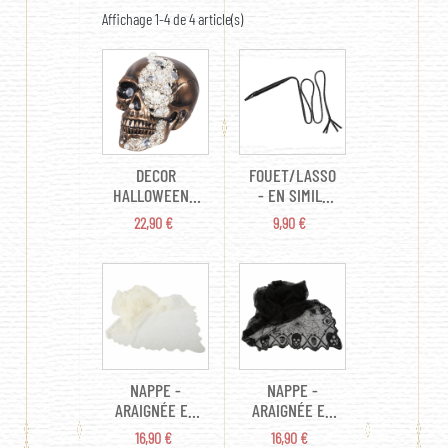
Affichage 1-4 de 4 article(s)
DECOR
FOUET/LASSO
HALLOWEEN -
- EN SIMILI
TÊTE DE MORT
CUIR (1M80)
PRIX
PRIX
22,90 €
9,90 €
AVEC
CASCADE DE
DIAMANT (EN
PLASTIQUE
21CM)
NAPPE -
NAPPE -
ARAIGNÉE ET
ARAIGNÉE ET
TÊTE DE MORT
TÊTE DE MORT
PRIX
PRIX
16,90 €
16,90 €