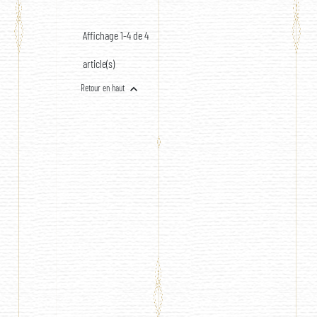
BLANCHE (EN
NOIRE (EN
TISSU 1M80 X
TISSU 1M80 X
1M37)
1M37)
Affichage 1-4 de 4
article(s)

Retour en haut