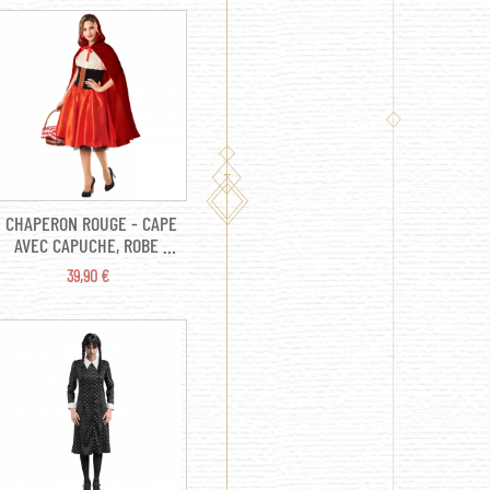
GOURDE, FOURREAU
CHAPERON ROUGE - CAPE
AVEC CAPUCHE, ROBE (
M/L )
PRIX
39,90 €