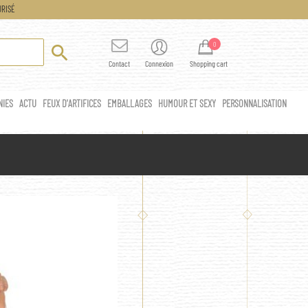
RISÉ
0

Contact
Connexion
Shopping cart
NIES
ACTU
FEUX D'ARTIFICES
EMBALLAGES
HUMOUR ET SEXY
PERSONNALISATION