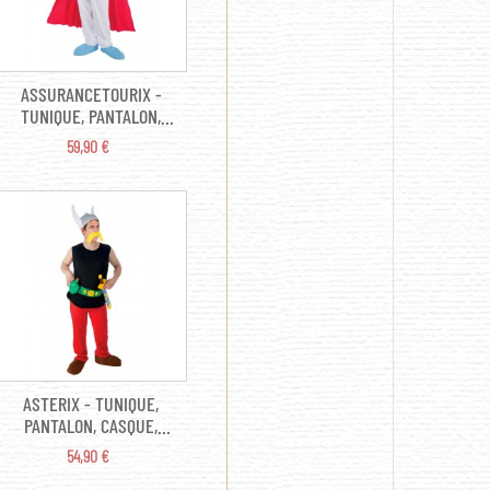
ASSURANCETOURIX -
TUNIQUE, PANTALON,
CAPE, CEINTURE,
PRIX
59,90 €
SURCHAUSSURES,
MOUSTACHE TL
ASTERIX - TUNIQUE,
PANTALON, CASQUE,
CEINTURE,
PRIX
54,90 €
SURCHAUSSURE,