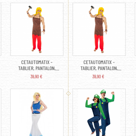
MOUSTACHE TS
GOURDE, FOURREAU
CETAUTOMATIX -
CETAUTOMATIX -
TABLIER, PANTALON,
TABLIER, PANTALON,
MANCHETTE,
MANCHETTE,
PRIX
PRIX
39,90 €
39,90 €
SURCHAUSSURE TL
SURCHAUSSURE TM