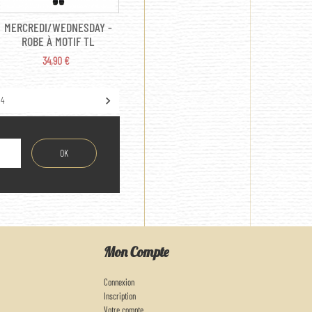
MERCREDI/WEDNESDAY -
ROBE À MOTIF TL
PRIX
34,90 €

4
Mon Compte
Connexion
Inscription
Votre compte