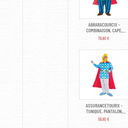
ABRARACOURCIX -
COMBINAISON, CAPE,
CEINTURE,
PRIX
79,90 €
SURCHAUSSURES,
CASQUE AVEC TRESSES,
ASSURANCETOURIX -
TUNIQUE, PANTALON,
CAPE, CEINTURE,
PRIX
59,90 €
SURCHAUSSURES,