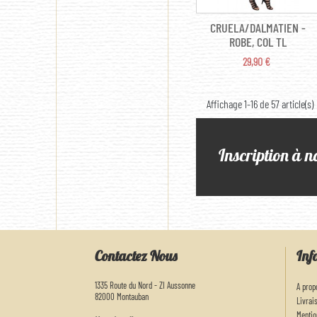
CRUELA/DALMATIEN -
ROBE, COL TL
PRIX
29,90 €
Affichage 1-16 de 57 article(s)
Inscription à n
Contactez Nous
Inf
1335 Route du Nord - ZI Aussonne
A prop
82000 Montauban
Livrai
Mentio