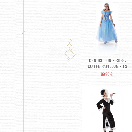
MOUSTACHE TM
CENDRILLON - ROBE,
COIFFE PAPILLON - TS
PRIX
89,90 €