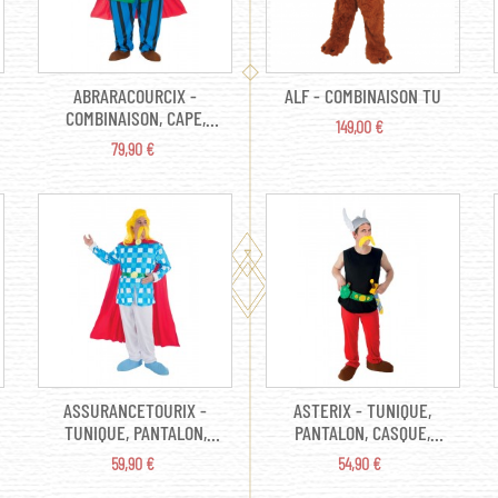
ABRARACOURCIX -
ALF - COMBINAISON TU
COMBINAISON, CAPE,
PRIX
149,00 €
CEINTURE,
PRIX
79,90 €
SURCHAUSSURES,
CASQUE AVEC TRESSES,
ASSURANCETOURIX -
ASTERIX - TUNIQUE,
TUNIQUE, PANTALON,
PANTALON, CASQUE,
CAPE, CEINTURE,
CEINTURE,
PRIX
PRIX
59,90 €
54,90 €
SURCHAUSSURES,
SURCHAUSSURE,