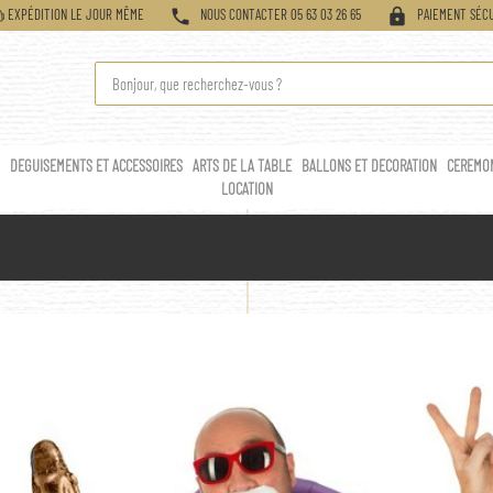
phone
lock
EXPÉDITION LE JOUR MÊME
NOUS CONTACTER 05 63 03 26 65
PAIEMENT SÉCU
Y
DEGUISEMENTS ET ACCESSOIRES
ARTS DE LA TABLE
BALLONS ET DECORATION
CEREMO
LOCATION