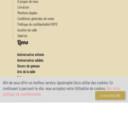
A propos de nous
Livraison
Mentions légales
Conditions générales de vente
Politique de confidentialité RGPD
location de salle
Galeries
Liens
Anniversaires enfants
Anniversaires adultes
Decors de gateaux
Arts de la table
Actu
Afin de vous offrir un meilleur service, Apostrophe Deco utilise des cookies. En
Feux d'artifices
continuant à parcourir le site, vous acceptez notre Utilisation de cookies.
Voir notre
Baby
politique de confidentialité
Mon Compte
JE SUIS D'ACCORD
Connexion
Inscription
Votre compte
réservé avec
myOwnReservations