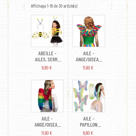
Affichage 1-16 de 30 article(s)
ABEILLE -
AILE -
AILES, SERRE
ANGE/OISEAU
TÊTE ENFANT
ARC EN CIEL
PRIX
PRIX
9,90 €
11,90 €
(EN PLUME
35CM X 65CM)
AILE -
AILE -
ANGE/OISEAU
PAPILLON
ARC EN CIEL
(MODÈLES
PRIX
PRIX
11,90 €
9,90 €