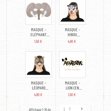
APPLICATEUR)
MASQUE -
MASQUE -
ELÉPHANT
HIBOU
(EN MOUSSE)
RÉALISTE (EN
PRIX
PRIX
1,50 €
4,90 €
TISSU)
MASQUE -
MASQUE -
LÉOPARD
LION (EN
RÉALISTE (EN
MOUSSE)
PRIX
PRIX
4,90 €
1,50 €
TISSU)

1
2
Affichage 1-16 de