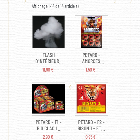
Affichage 1-14 de 14 article(s)
FLASH
PETARD -
D'INTÉRIEUR -
AMORCES
NUAGE DE
DISQUE 8
PRIX
PRIX
11,90 €
1,50 €
FUMÉE
COUPS X 12
PETARD - F1 -
PETARD - F2 -
BIG CLAC LE
BISON 1 - ETUI
TIGRE - X25 -
DE 6 PÉTARDS
PRIX
PRIX
2,90 €
0,95 €