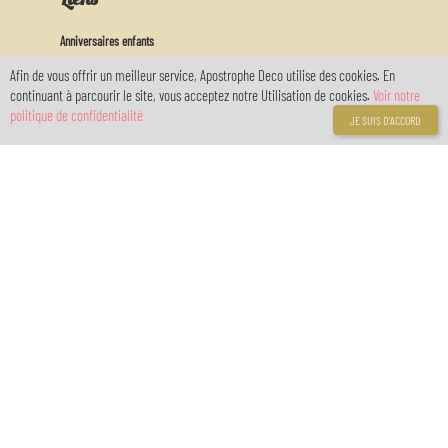
Anniversaires enfants
Anniversaires adultes
Afin de vous offrir un meilleur service, Apostrophe Deco utilise des cookies. En
Decors de gateaux
continuant à parcourir le site, vous acceptez notre Utilisation de cookies.
Voir notre
Arts de la table
politique de confidentialité
JE SUIS D'ACCORD
Actu
Feux d'artifices
Baby
Mon Compte
Connexion
Inscription
Votre compte
réservé avec
myOwnReservations
© 2021 Apostrophe Déco - Internet Entreprises .
Designed by ByteModel