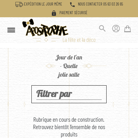
phone
EXPÉDITION LE JOUR MÊME
NOUS CONTACTER 05 63 03 26 65
lock
PAIEMENT SÉCURISÉ

Jour de l'an
- Quelle
jolie salle
Filtrer par
Rubrique en cours de construction.
Retrouvez bientôt l'ensemble de nos
produits