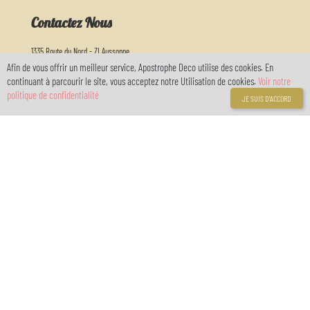
Contactez Nous
1335 Route du Nord - ZI Aussonne
82000 Montauban
Afin de vous offrir un meilleur service, Apostrophe Deco utilise des cookies. En
continuant à parcourir le site, vous acceptez notre Utilisation de cookies.
Voir notre
Horaire d'ouverture :
politique de confidentialité
Nous vous accueillons du lundi au samedi de 9h30 à 12h30 et de 13h30 à 18h30
JE SUIS D'ACCORD
05 63 03 26 65
info@apostrophedeco.com
Informations
A propos de nous
Livraison
Mentions légales
Conditions générales de vente
Politique de confidentialité RGPD
location de salle
Galeries
Liens