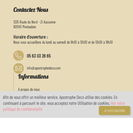
Contactez Nous
1335 Route du Nord - ZI Aussonne
82000 Montauban
Horaire d'ouverture :
Nous vous accueillons du lundi au samedi de 9h30 à 12h30 et de 13h30 à 18h30
05 63 03 26 65
info@apostrophedeco.com
Informations
A propos de nous
Livraison
Afin de vous offrir un meilleur service, Apostrophe Deco utilise des cookies. En
Mentions légales
continuant à parcourir le site, vous acceptez notre Utilisation de cookies.
Voir notre
Conditions générales de vente
politique de confidentialité
JE SUIS D'ACCORD
Politique de confidentialité RGPD
location de salle
Galeries
Liens