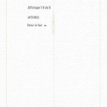
X 1M)
1M)
Affichage 1-8 de 8
article(s)

Retour en haut