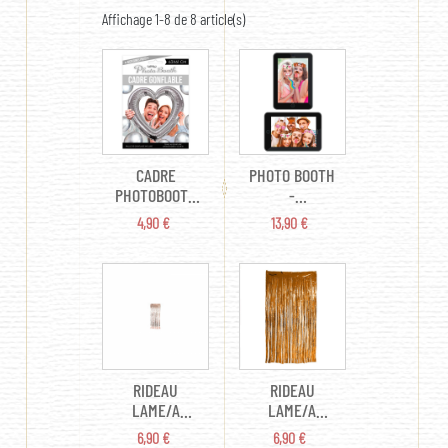
Affichage 1-8 de 8 article(s)
CADRE
PHOTO BOOTH
PHOTOBOOTH
-
- COEUR
SMARTPHONE
PRIX
PRIX
4,90 €
13,90 €
MYLARD
AVEC 12
ARGENT
ACCESSOIRES
(85CM X
(EN CARTON
65CM)
55CM X 80CM)
RIDEAU
RIDEAU
LAME/A
LAME/A
FRANGES -
FRANGES -
PRIX
PRIX
6,90 €
6,90 €