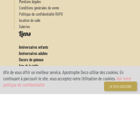
Mentions légales
Conditions générales de vente
Politique de confidentialité RGPD
location de salle
Galeries
Liens
Anniversaires enfants
Anniversaires adultes
Decors de gateaux
Arts de la table
Afin de vous offrir un meilleur service, Apostrophe Deco utilise des cookies. En
Actu
continuant à parcourir le site, vous acceptez notre Utilisation de cookies.
Voir notre
Feux d'artifices
politique de confidentialité
Baby
JE SUIS D'ACCORD
Mon Compte
Connexion
Inscription
Votre compte
réservé avec
myOwnReservations