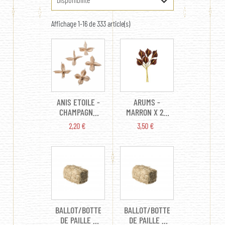
Affichage 1-16 de 333 article(s)
ANIS ETOILE -
ARUMS -
CHAMPAGNE
MARRON X 24
MAT X 5 (7CM)
(EN TISSU
PRIX
PRIX
2,20 €
3,50 €
2CM)
BALLOT/BOTTE
BALLOT/BOTTE
DE PAILLE -
DE PAILLE -