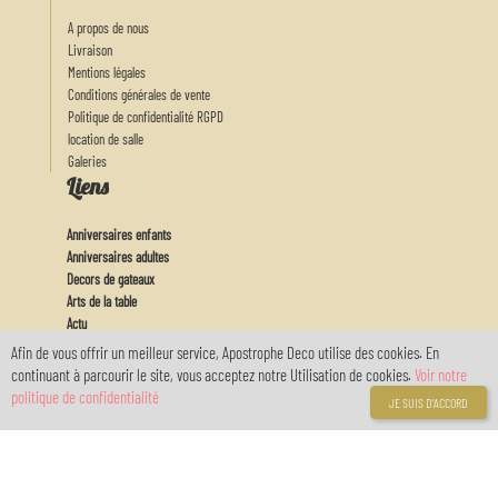
A propos de nous
Livraison
Mentions légales
Conditions générales de vente
Politique de confidentialité RGPD
location de salle
Galeries
Liens
Anniversaires enfants
Anniversaires adultes
Decors de gateaux
Arts de la table
Actu
Feux d'artifices
Afin de vous offrir un meilleur service, Apostrophe Deco utilise des cookies. En
Baby
continuant à parcourir le site, vous acceptez notre Utilisation de cookies.
Voir notre
Mon Compte
politique de confidentialité
JE SUIS D'ACCORD
Connexion
Inscription
Votre compte