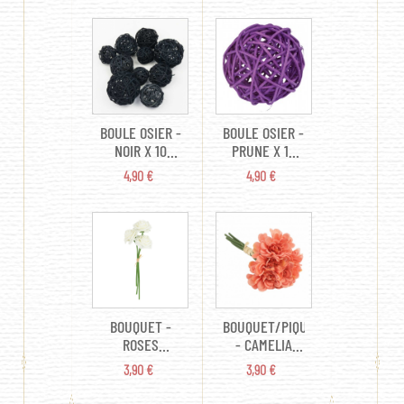
BOULE OSIER -
BOULE OSIER -
NOIR X 10
PRUNE X 10
(ASSORTIMENT)
(ASSORTIMENT)
PRIX
PRIX
4,90 €
4,90 €
BOUQUET -
BOUQUET/PIQUET
ROSES
- CAMELIA
BLANCHE X 3
CORAIL DIA X
PRIX
PRIX
3,90 €
3,90 €
(EN MOUSSE
6 (23CM)
8CM)