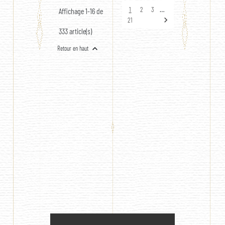
…
1
2
3
Affichage 1-16 de

21
333 article(s)

Retour en haut