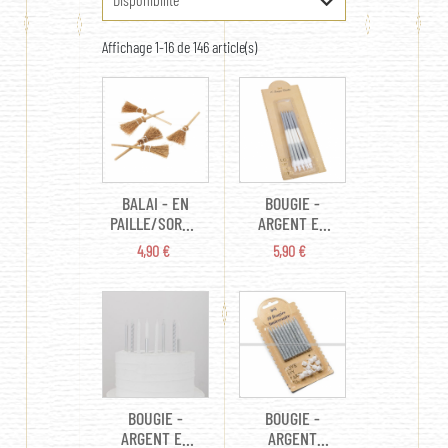
Affichage 1-16 de 146 article(s)
BALAI - EN
BOUGIE -
PAILLE/SORCIÈRE
ARGENT ET
X 10 (13CM)
BLANCHE X 12
PRIX
PRIX
4,90 €
5,90 €
(12,5CM)
BOUGIE -
BOUGIE -
ARGENT ET
ARGENT