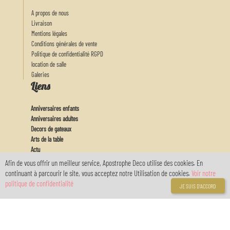
A propos de nous
Livraison
Mentions légales
Conditions générales de vente
Politique de confidentialité RGPD
location de salle
Galeries
Liens
Anniversaires enfants
Anniversaires adultes
Decors de gateaux
Arts de la table
Actu
Feux d'artifices
Afin de vous offrir un meilleur service, Apostrophe Deco utilise des cookies. En
Baby
continuant à parcourir le site, vous acceptez notre Utilisation de cookies.
Voir notre
Mon Compte
politique de confidentialité
JE SUIS D'ACCORD
Connexion
Inscription
Votre compte