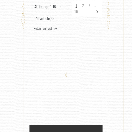
…
1
2
3
Affichage 1-16 de

10
146 article(s)

Retour en haut