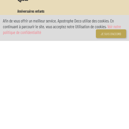
Anniversaires enfants
Anniversaires adultes
Afin de vous offrir un meilleur service, Apostrophe Deco utilise des cookies. En
Decors de gateaux
continuant à parcourir le site, vous acceptez notre Utilisation de cookies.
Voir notre
Arts de la table
politique de confidentialité
JE SUIS D'ACCORD
Actu
Feux d'artifices
Baby
Mon Compte
Connexion
Inscription
Votre compte
réservé avec
myOwnReservations
© 2021 Apostrophe Déco - Internet Entreprises .
Designed by ByteModel