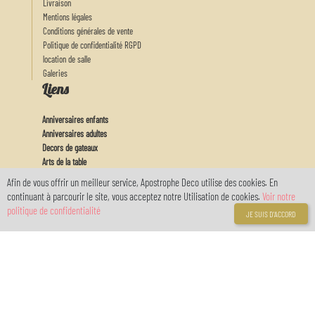
Livraison
Mentions légales
Conditions générales de vente
Politique de confidentialité RGPD
location de salle
Galeries
Liens
Anniversaires enfants
Anniversaires adultes
Decors de gateaux
Arts de la table
Actu
Afin de vous offrir un meilleur service, Apostrophe Deco utilise des cookies. En
Feux d'artifices
continuant à parcourir le site, vous acceptez notre Utilisation de cookies.
Voir notre
Baby
politique de confidentialité
JE SUIS D'ACCORD
Mon Compte
Connexion
Inscription
Votre compte
réservé avec
myOwnReservations