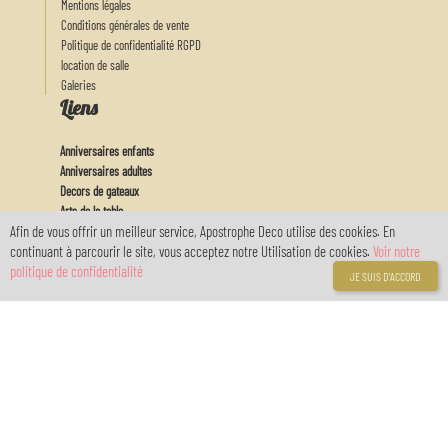
Mentions légales
Conditions générales de vente
Politique de confidentialité RGPD
location de salle
Galeries
Liens
Anniversaires enfants
Anniversaires adultes
Decors de gateaux
Arts de la table
Afin de vous offrir un meilleur service, Apostrophe Deco utilise des cookies. En
Actu
continuant à parcourir le site, vous acceptez notre Utilisation de cookies.
Voir notre
Feux d'artifices
politique de confidentialité
Baby
JE SUIS D'ACCORD
Mon Compte
Connexion
Inscription
Votre compte
réservé avec
myOwnReservations