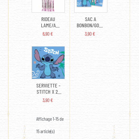
RIDEAU
SAC A
LAME/A
BONBON/GOODIES
FRANGES -
- STITCH X 4
PRIX
PRIX
6,90 €
3,90 €
ROSE PASTEL
(EN
(2M50/1M)
PLASTIQUE
16.5CM/23CM)
SERVIETTE -
STITCH X 20
(33CM X
PRIX
3,90 €
33CM)
Affichage 1-15 de
15 article(s)