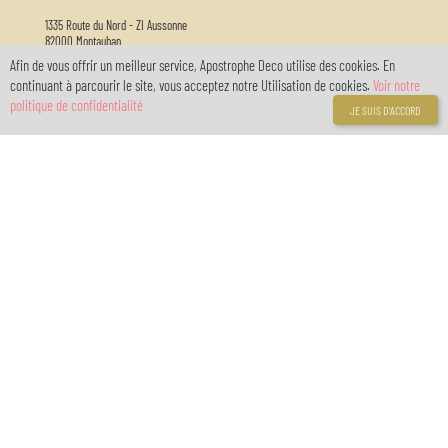
1335 Route du Nord - ZI Aussonne
82000 Montauban
Afin de vous offrir un meilleur service, Apostrophe Deco utilise des cookies. En
Horaire d'ouverture :
continuant à parcourir le site, vous acceptez notre Utilisation de cookies.
Voir notre
Nous vous accueillons du lundi au samedi de 9h30 à 12h30 et de 13h30 à 18h30
politique de confidentialité
JE SUIS D'ACCORD
05 63 03 26 65
info@apostrophedeco.com
Informations
A propos de nous
Livraison
Mentions légales
Conditions générales de vente
Politique de confidentialité RGPD
location de salle
Galeries
Liens
Anniversaires enfants