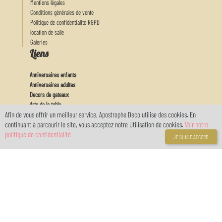
Mentions légales
Conditions générales de vente
Politique de confidentialité RGPD
location de salle
Galeries
Liens
Anniversaires enfants
Anniversaires adultes
Decors de gateaux
Arts de la table
Afin de vous offrir un meilleur service, Apostrophe Deco utilise des cookies. En
Actu
continuant à parcourir le site, vous acceptez notre Utilisation de cookies.
Voir notre
Feux d'artifices
politique de confidentialité
Baby
JE SUIS D'ACCORD
Mon Compte
Connexion
Inscription
Votre compte
réservé avec
myOwnReservations