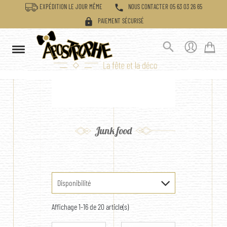
phone
EXPÉDITION LE JOUR MÊME
NOUS CONTACTER 05 63 03 26 65
lock
PAIEMENT SÉCURISÉ

Junk food
Disponibilité
Affichage 1-16 de 20 article(s)