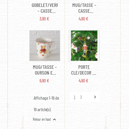
GOBELET/VERRE
MUG/TASSE -
- CASSE
CASSE
NOISETTE X 8
NOISETTE (EN
PRIX
PRIX
3,90 €
4,90 €
(EN CARTON
PORCELAINE
25CL)
13CM)
MUG/TASSE -
PORTE
OURSON ET
CLE/DECOR DE
SES JOUJOUX
SAPIN -
PRIX
PRIX
6,90 €
4,90 €
VINTAGE (EN
CASSE
PORCELAINE
NOISETTE (EN
8CM)
MÉTAL 10CM)

1
2
Affichage 1-16 de
19 article(s)

Retour en haut