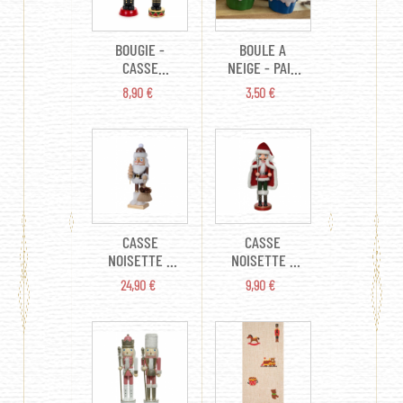
BOUGIE -
BOULE A
CASSE
NEIGE - PAIN
NOISETTE
D'ÉPICE (EN
PRIX
PRIX
8,90 €
3,50 €
(MODÈLE AU
VERRE 5CM)
CHOIX 20CM)
CASSE
CASSE
NOISETTE -
NOISETTE -
DE LA FORÊT
PÈRE NOËL
PRIX
PRIX
24,90 €
9,90 €
(38CM)
(28CM)