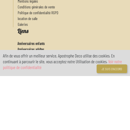
Mentions légales
Conditions générales de vente
Politique de confidentialité RGPD
location de salle
Galeries
Liens
Anniversaires enfants
Anniversaires adultes
Decors de gateaux
Afin de vous offrir un meilleur service, Apostrophe Deco utilise des cookies. En
Arts de la table
continuant à parcourir le site, vous acceptez notre Utilisation de cookies.
Voir notre
Actu
politique de confidentialité
JE SUIS D'ACCORD
Feux d'artifices
Baby
Mon Compte
Connexion
Inscription
Votre compte
réservé avec
myOwnReservations