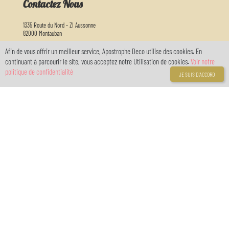
Contactez Nous
1335 Route du Nord - ZI Aussonne
82000 Montauban
Horaire d'ouverture :
Afin de vous offrir un meilleur service, Apostrophe Deco utilise des cookies. En
Nous vous accueillons du lundi au samedi de 9h30 à 12h30 et de 13h30 à 18h30
continuant à parcourir le site, vous acceptez notre Utilisation de cookies.
Voir notre
politique de confidentialité
JE SUIS D'ACCORD
05 63 03 26 65
info@apostrophedeco.com
Informations
A propos de nous
Livraison
Mentions légales
Conditions générales de vente
Politique de confidentialité RGPD
location de salle
Galeries
Liens