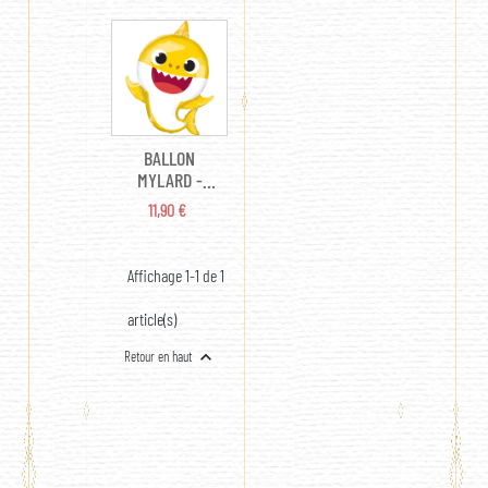
BALLON
MYLARD -
BABY SHARK
PRIX
11,90 €
(66CM) - H
2€50
Affichage 1-1 de 1
article(s)

Retour en haut