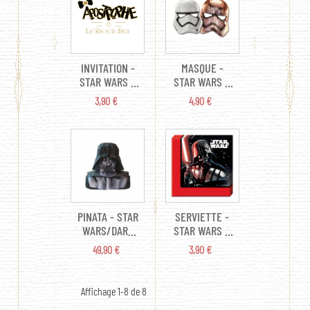
INVITATION -
MASQUE -
STAR WARS X
STAR WARS X
6 (AVEC
6 (EN CARTON
PRIX
PRIX
3,90 €
4,90 €
ENVELOPPE)
MODÈLES
ASSORTIS)
PINATA - STAR
SERVIETTE -
WARS/DARK
STAR WARS X
VADOR (À
20 ( EN
PRIX
PRIX
49,90 €
3,90 €
TAPER 60CM)
CARTON
23CM)
Affichage 1-8 de 8