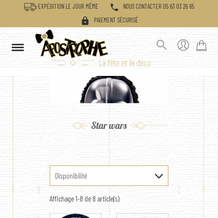
phone
EXPÉDITION LE JOUR MÊME
NOUS CONTACTER 05 63 03 26 65
lock
PAIEMENT SÉCURISÉ

Star wars
Disponibilité
Affichage 1-8 de 8 article(s)