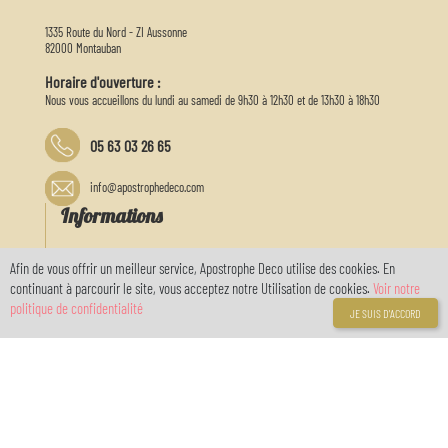
1335 Route du Nord - ZI Aussonne
82000 Montauban
Horaire d'ouverture :
Nous vous accueillons du lundi au samedi de 9h30 à 12h30 et de 13h30 à 18h30
05 63 03 26 65
info@apostrophedeco.com
Informations
A propos de nous
Afin de vous offrir un meilleur service, Apostrophe Deco utilise des cookies. En
Livraison
continuant à parcourir le site, vous acceptez notre Utilisation de cookies.
Voir notre
Mentions légales
politique de confidentialité
JE SUIS D'ACCORD
Conditions générales de vente
Politique de confidentialité RGPD
location de salle
Galeries
Liens
Anniversaires enfants