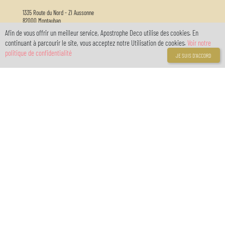
1335 Route du Nord - ZI Aussonne
82000 Montauban
Afin de vous offrir un meilleur service, Apostrophe Deco utilise des cookies. En
Horaire d'ouverture :
continuant à parcourir le site, vous acceptez notre Utilisation de cookies.
Voir notre
Nous vous accueillons du lundi au samedi de 9h30 à 12h30 et de 13h30 à 18h30
politique de confidentialité
JE SUIS D'ACCORD
05 63 03 26 65
info@apostrophedeco.com
Informations
A propos de nous
Livraison
Mentions légales
Conditions générales de vente
Politique de confidentialité RGPD
location de salle
Galeries
Liens
Anniversaires enfants