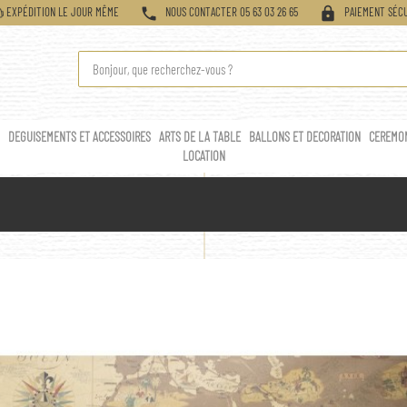
phone
lock
EXPÉDITION LE JOUR MÊME
NOUS CONTACTER 05 63 03 26 65
PAIEMENT SÉCU
Y
DEGUISEMENTS ET ACCESSOIRES
ARTS DE LA TABLE
BALLONS ET DECORATION
CEREMO
LOCATION