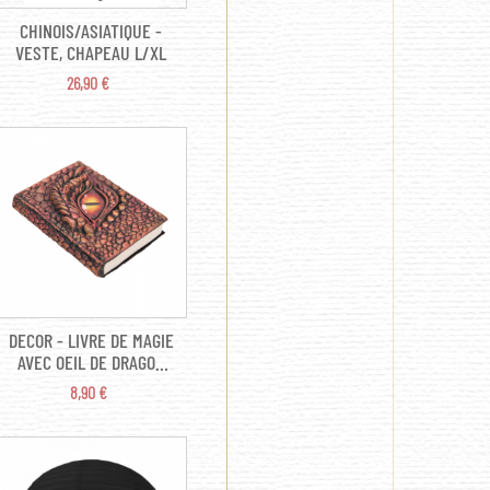
CHINOIS/ASIATIQUE -
VESTE, CHAPEAU L/XL
PRIX
26,90 €
DECOR - LIVRE DE MAGIE
AVEC OEIL DE DRAGON
(21CM)
PRIX
8,90 €