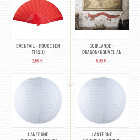
EVENTAIL - ROUGE (EN
GUIRLANDE -
TISSU)
DRAGON/NOUVEL AN
CHINOIS (EN CARTON 1M)
PRIX
PRIX
2,50 €
5,90 €
LANTERNE
LANTERNE