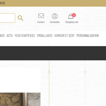
RISÉ
0

Contact
Connexion
Shopping cart
NIES
ACTU
FEUX D'ARTIFICES
EMBALLAGES
HUMOUR ET SEXY
PERSONNALISATION