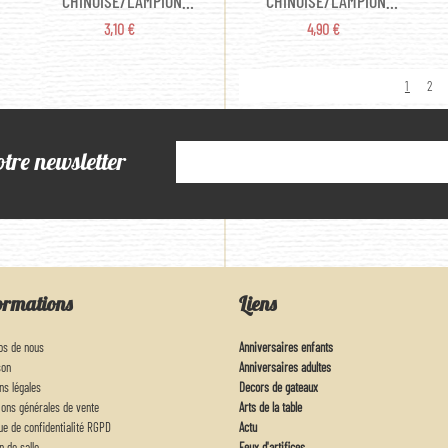
CHINOISE/LAMPION
CHINOISE/LAMPION
PAPIER - BLANC (35CM)
PAPIER - BLANC (50CM)
PRIX
PRIX
3,10 €
4,90 €
1
2
otre newsletter
ormations
Liens
os de nous
Anniversaires enfants
son
Anniversaires adultes
ns légales
Decors de gateaux
ions générales de vente
Arts de la table
que de confidentialité RGPD
Actu
n de salle
Feux d'artifices