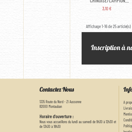
CHINOISE/LAMPION
PAPIER - NOIR (35CM)
PRIX
3,10 €
Affichage 1-16 de 25 article(s)
Inscription à n
Contactez Nous
Inf
1335 Route du Nord - ZI Aussonne
A prop
82000 Montauban
Livrai
Mentio
Horaire d'ouverture :
Condit
Nous vous accueillons du lundi au samedi de 9h30 à 12h30 et
Politi
de 13h30 à 18h30
locatio