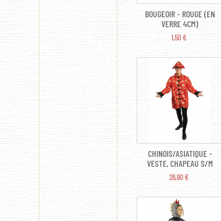
BOUGEOIR - ROUGE (EN
VERRE 4CM)
PRIX
1,50 €
CHINOIS/ASIATIQUE -
VESTE, CHAPEAU S/M
PRIX
26,90 €