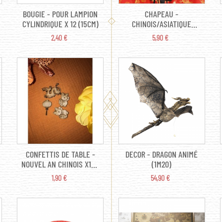
BOUGIE - POUR LAMPION
CHAPEAU -
CYLINDRIQUE X 12 (15CM)
CHINOIS/ASIATIQUE
JAUNE (EN FEUTRE)
PRIX
PRIX
2,40 €
5,90 €
CONFETTIS DE TABLE -
DECOR - DRAGON ANIMÉ
NOUVEL AN CHINOIS X12 (
(1M20)
EN BOIS 3CM X 3CM )
PRIX
PRIX
1,90 €
54,90 €