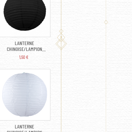
LANTERNE
CHINOISE/LAMPION
PAPIER - NOIR (15CM)
PRIX
1,50 €
LANTERNE