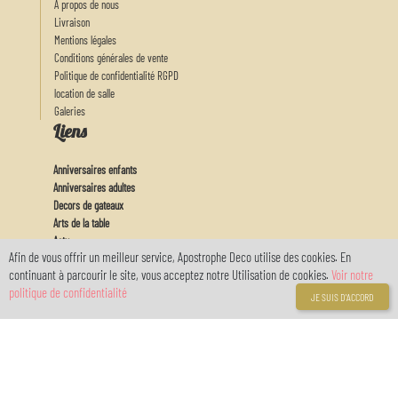
A propos de nous
Livraison
Mentions légales
Conditions générales de vente
Politique de confidentialité RGPD
location de salle
Galeries
Liens
Anniversaires enfants
Anniversaires adultes
Decors de gateaux
Arts de la table
Actu
Afin de vous offrir un meilleur service, Apostrophe Deco utilise des cookies. En
Feux d'artifices
continuant à parcourir le site, vous acceptez notre Utilisation de cookies.
Voir notre
Baby
politique de confidentialité
Mon Compte
JE SUIS D'ACCORD
Connexion
Inscription
Votre compte
réservé avec
myOwnReservations