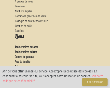
A propos de nous
Livraison
Mentions légales
Conditions générales de vente
Politique de confidentialité RGPD
location de salle
Galeries
Liens
Anniversaires enfants
Anniversaires adultes
Decors de gateaux
Arts de la table
Actu
Afin de vous offrir un meilleur service, Apostrophe Deco utilise des cookies. En
Feux d'artifices
continuant à parcourir le site, vous acceptez notre Utilisation de cookies.
Voir notre
Baby
politique de confidentialité
Mon Compte
JE SUIS D'ACCORD
Connexion
Inscription
Votre compte
réservé avec
myOwnReservations