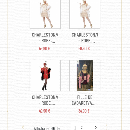
AU CHOIX)
CHARLESTON/CABARET
CHARLESTON/CABARET
- ROBE,
- ROBE,
CHAPEAU,
CHAPEAU,
PRIX
PRIX
59,90 €
59,90 €
GANTS, PORTE
GANTS, PORTE
CIGARETTE TL
CIGARETTE TM
CHARLESTON/CABARET
FILLE DE
- ROBE,
CABARET/ANNEES
COIFFE TS
20 - ROBE XS
PRIX
PRIX
49,90 €
34,90 €

1
2
Affichage 1-16 de