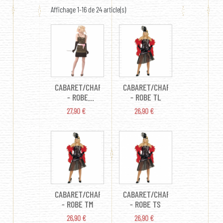
Affichage 1-16 de 24 article(s)
CABARET/CHARLESTON
CABARET/CHARLESTON
- ROBE
- ROBE TL
ANNÉES 20 TU
PRIX
PRIX
27,90 €
26,90 €
CABARET/CHARLESTON
CABARET/CHARLESTON
- ROBE TM
- ROBE TS
PRIX
PRIX
26,90 €
26,90 €