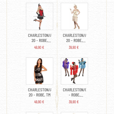
PLASTIQUE)
CHARLESTON/ANNEES
CHARLESTON/ANNEES
20 - ROBE,
20 - ROBE,
COIFFE TU
GANT,
PRIX
PRIX
49,90 €
39,90 €
COIFFURE TL
CHARLESTON/ANNEES
CHARLESTON/CABARET
20 - ROBE, TM
- ROBE,
BANDEAU
PRIX
PRIX
49,90 €
39,90 €
AVEC PLUME
TM (COLORIS