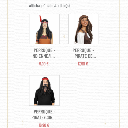
Affichage 1-3 de 3 article(s)
PERRUQUE -
PERRUQUE -
INDIENNE/INDIEN
PIRATE DE
(AVEC
CARAÏBES
PRIX
PRIX
9,90 €
17,90 €
BANDEAU)
AVEC
BANDANA ET
TRESSES
PERRUQUE -
PIRATE/CORSAIRE
AVEC TRESSE
PRIX
16,90 €