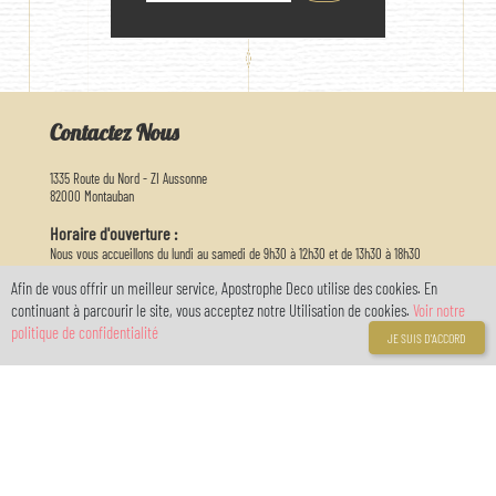
Contactez Nous
1335 Route du Nord - ZI Aussonne
82000 Montauban
Horaire d'ouverture :
Nous vous accueillons du lundi au samedi de 9h30 à 12h30 et de 13h30 à 18h30
Afin de vous offrir un meilleur service, Apostrophe Deco utilise des cookies. En
05 63 03 26 65
continuant à parcourir le site, vous acceptez notre Utilisation de cookies.
Voir notre
politique de confidentialité
JE SUIS D'ACCORD
info@apostrophedeco.com
Informations
A propos de nous
Livraison
Mentions légales